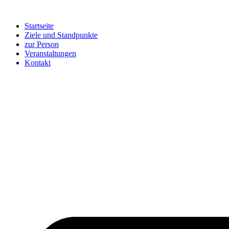
Zum
Inhalt
Startseite
springen
Ziele und Standpunkte
zur Person
Veranstaltungen
Kontakt